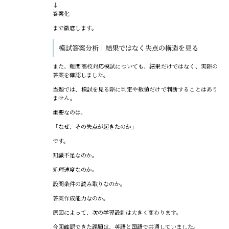
↓
答案化
まで徹底します。
模試答案分析｜結果ではなく失点の構造を見る
また、難関高校対応模試についても、結果だけではなく、実際の
答案を確認しました。
当塾では、模試を見る際に判定や数値だけで判断することはあり
ません。
重要なのは、
「なぜ、その失点が起きたのか」
です。
知識不足なのか。
処理速度なのか。
設問条件の読み取りなのか。
答案作成能力なのか。
原因によって、次の学習設計は大きく変わります。
今回確認できた課題は、英語と国語で共通していました。