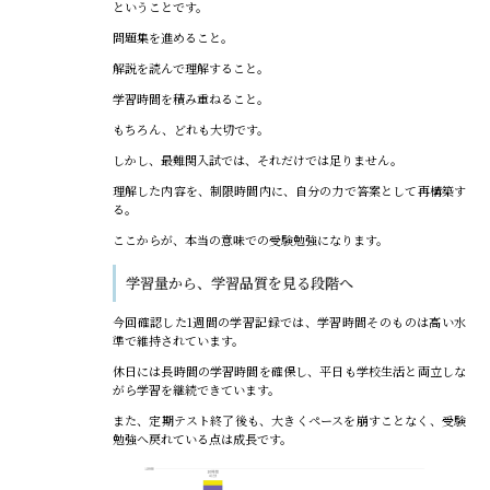
ということです。
問題集を進めること。
解説を読んで理解すること。
学習時間を積み重ねること。
もちろん、どれも大切です。
しかし、最難関入試では、それだけでは足りません。
理解した内容を、制限時間内に、自分の力で答案として再構築す
る。
ここからが、本当の意味での受験勉強になります。
学習量から、学習品質を見る段階へ
今回確認した1週間の学習記録では、学習時間そのものは高い水
準で維持されています。
休日には長時間の学習時間を確保し、平日も学校生活と両立しな
がら学習を継続できています。
また、定期テスト終了後も、大きくペースを崩すことなく、受験
勉強へ戻れている点は成長です。