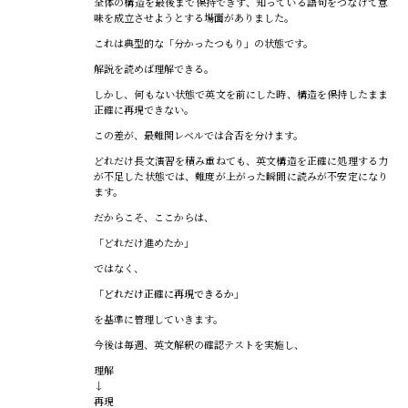
全体の構造を最後まで保持できず、知っている語句をつなげて意
味を成立させようとする場面がありました。
これは典型的な「分かったつもり」の状態です。
解説を読めば理解できる。
しかし、何もない状態で英文を前にした時、構造を保持したまま
正確に再現できない。
この差が、最難関レベルでは合否を分けます。
どれだけ長文演習を積み重ねても、英文構造を正確に処理する力
が不足した状態では、難度が上がった瞬間に読みが不安定になり
ます。
だからこそ、ここからは、
「どれだけ進めたか」
ではなく、
「どれだけ正確に再現できるか」
を基準に管理していきます。
今後は毎週、英文解釈の確認テストを実施し、
理解
↓
再現