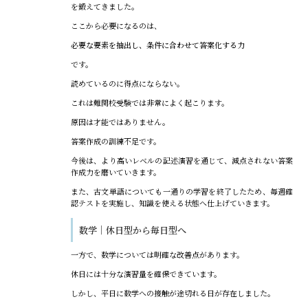
を鍛えてきました。
ここから必要になるのは、
必要な要素を抽出し、条件に合わせて答案化する力
です。
読めているのに得点にならない。
これは難関校受験では非常によく起こります。
原因は才能ではありません。
答案作成の訓練不足です。
今後は、より高いレベルの記述演習を通じて、減点されない答案
作成力を磨いていきます。
また、古文単語についても一通りの学習を終了したため、毎週確
認テストを実施し、知識を使える状態へ仕上げていきます。
数学｜休日型から毎日型へ
一方で、数学については明確な改善点があります。
休日には十分な演習量を確保できています。
しかし、平日に数学への接触が途切れる日が存在しました。