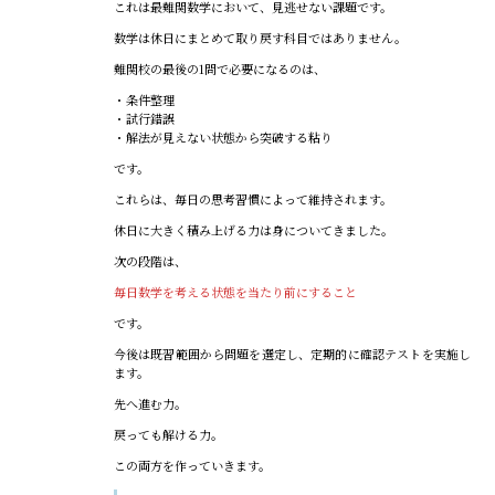
これは最難関数学において、見逃せない課題です。
数学は休日にまとめて取り戻す科目ではありません。
難関校の最後の1問で必要になるのは、
・条件整理
・試行錯誤
・解法が見えない状態から突破する粘り
です。
これらは、毎日の思考習慣によって維持されます。
休日に大きく積み上げる力は身についてきました。
次の段階は、
毎日数学を考える状態を当たり前にすること
です。
今後は既習範囲から問題を選定し、定期的に確認テストを実施し
ます。
先へ進む力。
戻っても解ける力。
この両方を作っていきます。