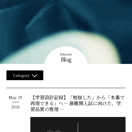
Educatio
Blog
Category
【学習設計記録】「勉強した」から「本番で
May.
29
再現できる」へ― 最難関入試に向けた、学
2026
習品質の管理 ―