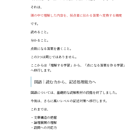
それは、
頭の中で理解した内容を、採点者に伝わる答案へ変換する精度
です。
読めること。
分かること。
点数になる答案を書くこと。
この3つは同じではありません。
ここからは「理解する学習」から、「点になる答案を作る学習」
へ移行します。
国語｜読む力から、記述処理能力へ
国語については、基礎的な読解教材の段階を終了しました。
今後は、さらに高いレベルの記述対策へ移行します。
これまでは、
・文章構造の把握
・論理展開の理解
・設問への対応力