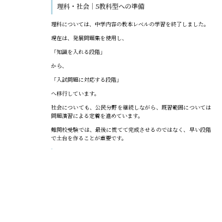
理科・社会｜5教科型への準備
理科については、中学内容の教本レベルの学習を終了しました。
現在は、発展問題集を使用し、
「知識を入れる段階」
から、
「入試問題に対応する段階」
へ移行しています。
社会についても、公民分野を継続しながら、既習範囲については
問題演習による定着を進めています。
難関校受験では、最後に慌てて完成させるのではなく、早い段階
で土台を作ることが重要です。
評価すべき点｜課題から逃げない修正力
もちろん、課題だけではありません。
今回、大きく評価すべき点があります。
それは、
課題が明確になった後、その課題から逃げていないこと