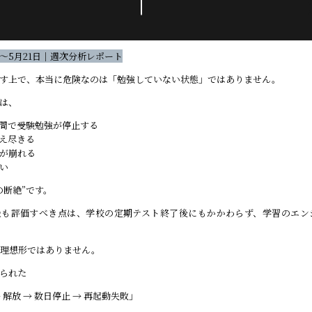
5日〜5月21日｜週次分析レポート
す上で、本当に危険なのは「勉強していない状態」ではありません。
は、
間で受験勉強が停止する
え尽きる
が崩れる
い
の断絶”です。
最も評価すべき点は、学校の定期テスト終了後にもかかわらず、学習のエン
理想形ではありません。
られた
 解放 → 数日停止 → 再起動失敗」