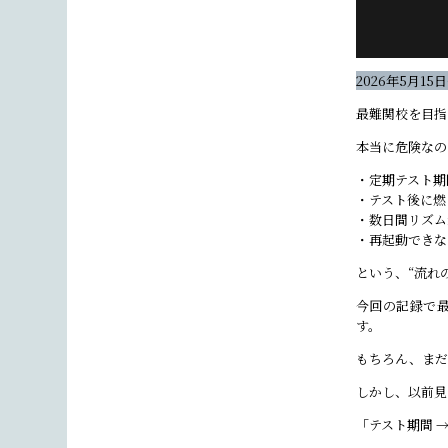
2026年5月1
最難関校を目指
本当に危険なの
・定期テスト期
・テスト後に燃
・数日間リズム
・再起動できな
という、“流れ
今回の記録で
す。
もちろん、まだ
しかし、以前見
「テスト期間 →