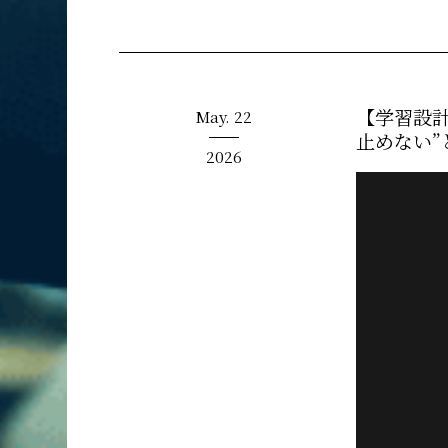
【学習設計
May.
22
止めない”
2026