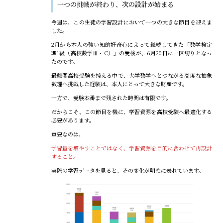
一つの挑戦が終わり、次の設計が始まる
今週は、この生徒の学習設計において一つの大きな節目を迎えま
した。
2月から本人の強い知的好奇心によって継続してきた「数学検定
準1級（高校数学Ⅲ・C）」の受検が、6月20日に一区切りとなっ
たのです。
最難関高校受験を控える中で、大学数学へとつながる高度な抽象
数理へ挑戦した経験は、本人にとって大きな財産です。
一方で、受験本番まで残された時間は有限です。
だからこそ、この節目を機に、学習資源を高校受験へ最適化する
必要があります。
重要なのは、
学習量を増やすことではなく、学習資源を目的に合わせて再設計
すること。
実際の学習データを見ると、その変化が明確に表れています。