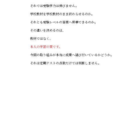
それでは受験学力は伸びません。
学校教材を学校教材のまま終わらせるのか。
それとも受験レベルの答案へ昇華できるのか。
その違いを決めるのは、
教材ではなく、
本人の学習の質です。
今回の取り組みが本当に成果へ結び付いているかどうか。
それは定期テストの点数だけでは判断しません。
定期テストは、一つの通過点に過ぎません。
私たちが本当に確認したいのは、
定期テスト後に再開する確認テストの答案品質です。
そこに、この期間積み重ねてきた学習の密度が、そのまま表れま
す。
どれだけ美しい学習記録が並んでいても、
答案の一行に品質が現れなければ意味はありません。
だからこそ、定期テスト終了後も答案を冷静に分析し、その結果
を次の学習設計へつなげていきます。