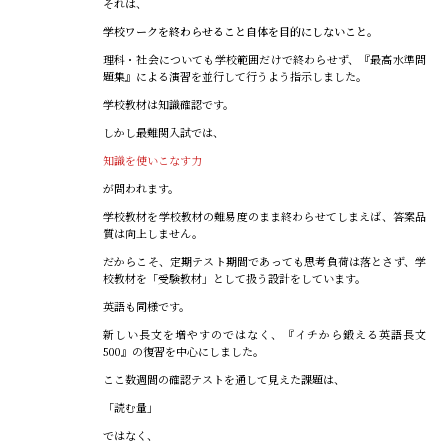
それは、
学校ワークを終わらせること自体を目的にしないこと。
理科・社会についても学校範囲だけで終わらせず、『最高水準問
題集』による演習を並行して行うよう指示しました。
学校教材は知識確認です。
しかし最難関入試では、
知識を使いこなす力
が問われます。
学校教材を学校教材の難易度のまま終わらせてしまえば、答案品
質は向上しません。
だからこそ、定期テスト期間であっても思考負荷は落とさず、学
校教材を「受験教材」として扱う設計をしています。
英語も同様です。
新しい長文を増やすのではなく、『イチから鍛える英語長文
500』の復習を中心にしました。
ここ数週間の確認テストを通して見えた課題は、
「読む量」
ではなく、