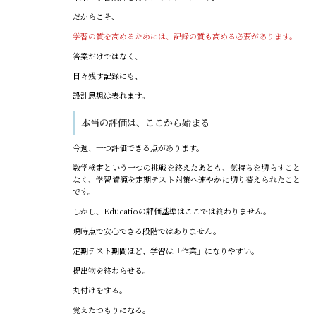
だからこそ、
学習の質を高めるためには、記録の質も高める必要があります。
答案だけではなく、
日々残す記録にも、
設計思想は表れます。
本当の評価は、ここから始まる
今週、一つ評価できる点があります。
数学検定という一つの挑戦を終えたあとも、気持ちを切らすこと
なく、学習資源を定期テスト対策へ速やかに切り替えられたこと
です。
しかし、Educatioの評価基準はここでは終わりません。
現時点で安心できる段階ではありません。
定期テスト期間ほど、学習は「作業」になりやすい。
提出物を終わらせる。
丸付けをする。
覚えたつもりになる。