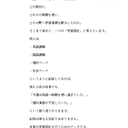
どの教材に、
どれだけ時間を使い、
どの分野へ学習資源を配分したのか。
そこまで含めて、一つの「学習設計」と考えています。
例えば、
・英語課題
・国語課題
・理科ワーク
・社会ワーク
というように記録しておけば、
後から自分自身でも、
「今週は英語へ時間を使い過ぎていた。」
「理科演習が不足していた。」
という振り返りができます。
記録は単なる日記ではありません。
未来の学習設計を行うためのデータです。