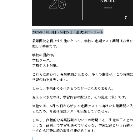
2026年6月19日〜6月25日｜週次分析レポート
最難関校を目指す生徒にとって、学校の定期テスト期間は非常に
難しい時期です。
学校の提出物。
学校ワーク。
定期テスト対策。
これらに追われ、受験勉強が止まる。多くの生徒が、この時期に
学習の軸を見失います。
しかし、本来止めるべきものなど一つもありません。
変えるべきなのは、学習内容の配分と、その密度（質）です。
当塾では、6月29日から始まる定期テストへ向けた対策期間に入
ったため、今週は確認テストを実施していません。
しかし、直接的な答案観測がないこの時期こそ、生徒が日々どの
ような「品質」で学習を進めているかを、学習記録という行動デ
ータから冷静に読み取る必要があります。