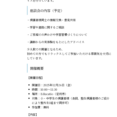
イスを行っています。
座談会の内容（予定）
・保護者様同士の情報交換・意見共有
・学習や進路に関するご相談
・ご家庭での声かけや学習習慣づくりについて
・講師からの実体験をもとにしたアドバイス
少人数での開催となるため、
初めての方でもリラックスしてご参加いただける雰囲気を大切に
しています。
開催概要
【開催日程】
開催日：2025年12月26日（金）
時間：10:00～11:30
場所：Educatio（足利市）
対象：小・中学生の保護者様（各回、塾生保護者様のご紹介
により塾外生1組まで同伴可）
参加費：無料
【内容】