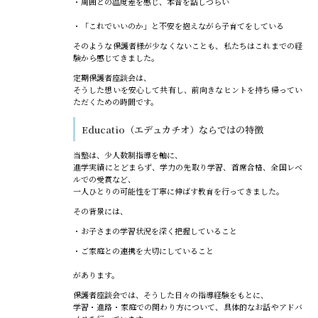
・周囲との温度差を感じ、本音を話しづらい
・「これでいいのか」と不安を抱えながら子育てをしている
そのような保護者様が少なくないことも、私たちはこれまでの経
験から感じてきました。
定期保護者座談会は、
そうした想いを安心して共有し、前向きなヒントを持ち帰ってい
ただくための時間です。
Educatio（エデュカチオ）ならではの特徴
当塾は、少人数制指導を軸に、
進学実績にとどまらず、学力の先取り学習、首席合格、全国レベ
ルでの受賞など、
一人ひとりの可能性を丁寧に伸ばす教育を行ってきました。
その背景には、
・お子さまの学習状況を深く把握していること
・ご家庭との連携を大切にしていること
があります。
保護者座談会では、そうした日々の指導経験をもとに、
学習・進路・家庭での関わり方について、具体的なお話やアドバ