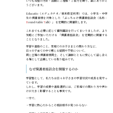
いつも当塾の方針・活動にご理解・ご協力を賜り、誠にありがと
うございます。
Educatio（エデュカチオ／栃木県足利市）では、小学生・中学
生の保護者様を対象とした 「
ぶっちゃけ保護者座談会
（名称：
R
ound-table
T
alk）」 を定期的に開催致します。
これまでも必要に応じて個別面談を行ってまいりましたが、より
気軽にご参加いただける 「
保護者座談会
」 を定期的に開催する
こととなりました。
学習や進路のこと、家庭でのお子さまとの関わり方など、
日々の子育ての中で感じる疑問や不安について、
同じ立場の保護者様同士、そして講師とともに安心して話し合え
る場として企画している取り組みです。
なぜ保護者座談会を開催するのか
学習塾として、私たちは日々お子さまの学習状況や成長を見守っ
ています。
しかし、学習の成果や進路選択には、ご家庭での関わり方や声か
けが大きく影響することも事実です。
一方で、
・学習に熱心だからこそ相談相手が見つからない