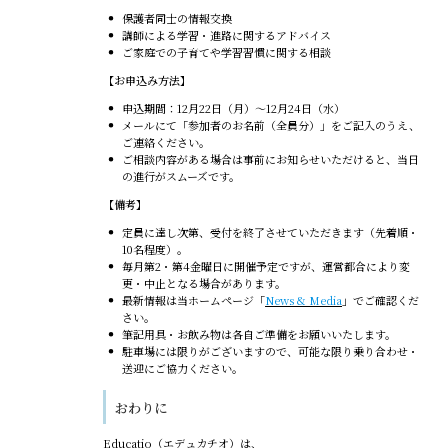
保護者同士の情報交換
講師による学習・進路に関するアドバイス
ご家庭での子育てや学習習慣に関する相談
【お申込み方法】
申込期間：12月22日（月）〜12月24日（水）
メールにて「参加者のお名前（全員分）」をご記入のうえ、
ご連絡ください。
ご相談内容がある場合は事前にお知らせいただけると、当日
の進行がスムーズです。
【備考】
定員に達し次第、受付を終了させていただきます（先着順・
10名程度）。
毎月第2・第4金曜日に開催予定ですが、運営都合により変
更・中止となる場合があります。
最新情報は当ホームページ「
News & Media
」でご確認くだ
さい。
筆記用具・お飲み物は各自ご準備をお願いいたします。
駐車場には限りがございますので、可能な限り乗り合わせ・
送迎にご協力ください。
おわりに
Educatio（エデュカチオ）は、