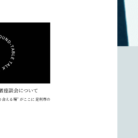
護者座談会について
り合える場” がここに 足利市の
]