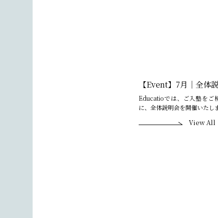
【Event】7月｜全
Educatioでは、ご入塾
に、全体説明会を開催いたします
View All