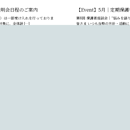
体説明会日程のご案内
【Event】5月｜定期保
年）は一部受け入れを行っておりま
第8回 保護者座談会｜“悩みを語り
象に、全体説 […]
皆さま いつも当塾の方針・活動にご
View All
体説明会日程のご案内
【Event】4月｜定期保
初回）のご案内
針理解のためのご参加は受け付けて
生を対象に、 […]
第7回 保護者座談会｜“悩みを語り
皆さま いつも当塾の方針・活動にご
View All