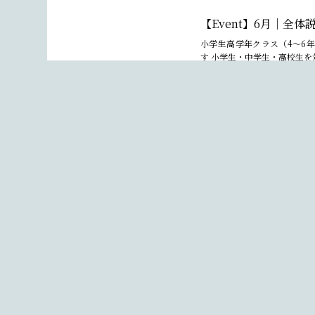
【Event】6月｜全
小学生高学年クラス（4〜6
す 小学生・中学生・高校生を対
View All
【Event】5月｜全
小学生は現在満席ですが、方
おります 小学生・中学生・高校
View All