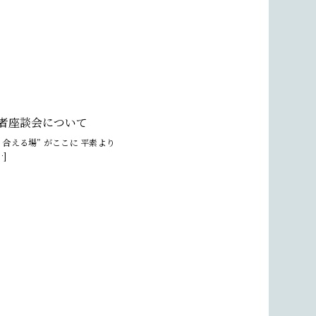
護者座談会について
合える場” がここに 平素より
]