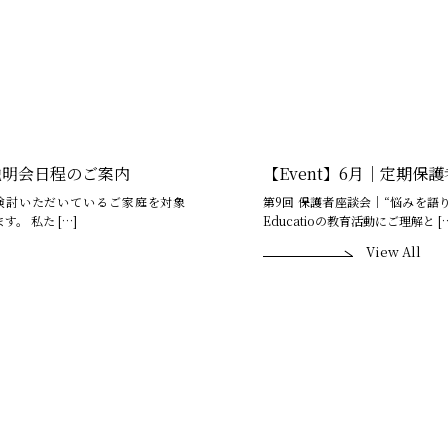
体説明会日程のご案内
【Event】6月｜定期保
をご検討いただいているご家庭を対象
第9回 保護者座談会｜“悩みを語り
。 私た […]
Educatioの教育活動にご理解と […
View All