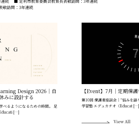
3年連続
■ 足利市教育委員会教育長表敬訪問：3年連続
表敬訪問：3年連続
rning Design 2026｜自
【Event】7月｜定期保
休みに設計する
第10回 保護者座談会｜“悩みを語
学習塾 エデュカチオ（Educat […
学べるようになるための時間。 足
ati […]
View All