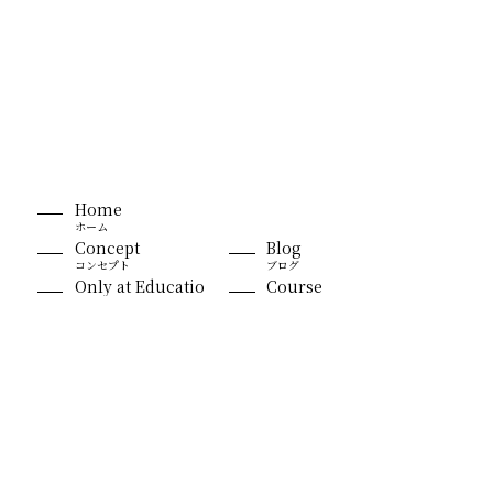
Home
ホーム
Concept
Blog
コンセプト
ブログ
Only at Educatio
Course
魅力
コース
News & Media
Introduction
ニュース&メディア
講師の一言
Voice
Contact
実績紹介&皆さまの声
お問い合わせ