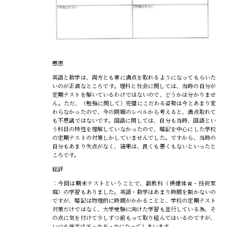
感想
英語と数学は、両方とも常に満点を取れるようになってもらいた
いのが正直なところです。理科と社会に関しては、当時の自分が
定期テストを解いているわけではないので、どうかは分かりませ
ん。ただ、（勉強に関して）完璧にこだわる姿勢は今とあまり変
わらなかったので、今の問題のレベルから考えると、満点取れて
も不思議ではないです。国語に関しては、自分も当時、国語とい
う科目の特性を理解していなかったので、暗記を中心にした学校
の定期テストの対策しかしていませんでした。ですから、当時の
自分もあまり失点がなく、結果は、良くも悪くもないといったと
ころです。
総評
：今回は期末テストということで、副教科（保健体育・技術家
庭）の学習もありました。英語・数学はあまり時間を割かないの
ですが、暗記は物理的に時間がかかることと、学校の定期テスト
対策だけではなく、大学受験に向けた学習も並行している為、そ
の点に気を付けて少しずつ前もって取り組んではいるのですが、
いつも後半はギュウギュウになってしまいます。