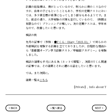
計画の総指揮は、僕がとっているので、明らかに僕のミスなので
すが、自身の子どもということもあり、学校の定期テストにおい
ては、多少責任感が希薄になってしまう部分もあるようです。ま
た、前述の通り、大学受験の対策も並行しているので、（時間は
有限なので）プランニングが難しい。次の定期テストは、学年末
なので、改善したいと思います。
模試の秋
先月の記事で（参照：
●Tくん：Diary「2021.11」
）で何らかの
外部模試を受験する計画を立てておりましたが、日程的な理由か
ら
「首都圏オープン学力診断テスト／早稲田アカデミー」
を受験
しました。
模試の結果も手元にある為（ネットで閲覧）、次回のTくん関連
の記事では、その結果とそれに纏わる話をしたいと思います。
では。また次回に。
結果一覧は
こちら
【Private】
,
Info about T
BACK
一覧へ戻る
NEXT