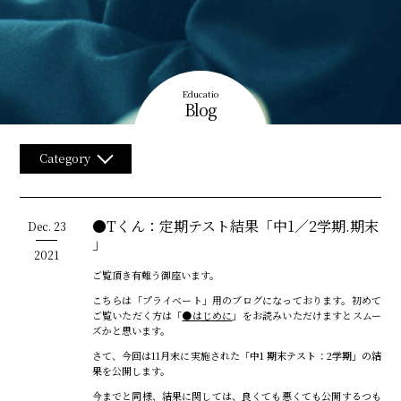
Educatio
Blog
Category
●Tくん：定期テスト結果「中1／2学期.期末
Dec.
23
」
2021
ご覧頂き有難う御座います。
こちらは「プライベート」用のブログになっております。初めて
ご覧いただく方は「
●はじめに
」をお読みいただけますとスムー
ズかと思います。
さて、今回は11月末に実施された
「中1 期末テスト：2学期」の結
果
を公開します。
今までと同様、結果に関しては、良くても悪くても公開するつも