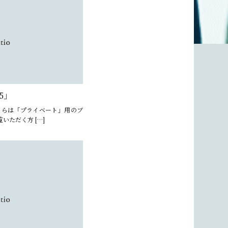
05」
ちらは「プライベート」用のブ
いただく方 […]